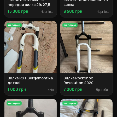
передня вилка 29/27,5
вилка
15 000 грн
8 500 грн
Чернівці
Чернівці
ПРОДАМ
ПРОДАМ
Вилка RST Bergamont на
Вилка RockShox
деталі
Revolution 2020
1 000 грн
7 000 грн
Київ
Дрогобич
ПРОДАМ
ПРОДАМ