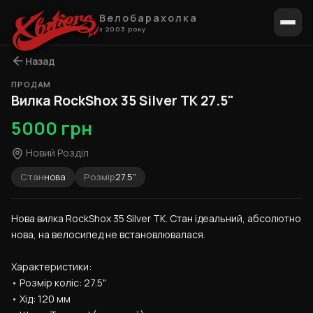
Велобарахолка
з 2003 року
Назад
ПРОДАМ
1 / 4
Вилка RockShox 35 Silver TK 27.5"
5000 грн
Новий Розділ
Стан
нова
Розмір
27.5"
Нова вилка RockShox 35 Silver TK. Стан ідеальний, абсолютно 
нова, на велосипед не встановлювалася.
Характеристики:
• Розмір коліс: 27.5"
• Хід: 120 мм