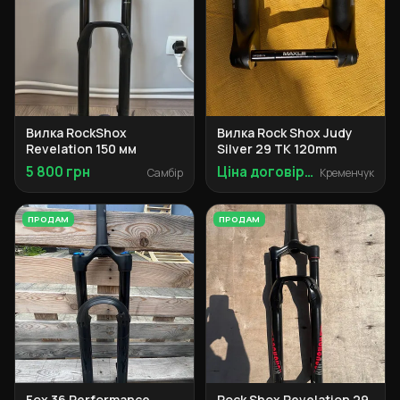
Вилка RockShox
Вилка Rock Shox Judy
Revelation 150 мм
Silver 29 TK 120mm
5 800 грн
Ціна договірна
Самбір
Кременчук
ПРОДАМ
ПРОДАМ
Fox 36 Performance
Rock Shox Revelation 29