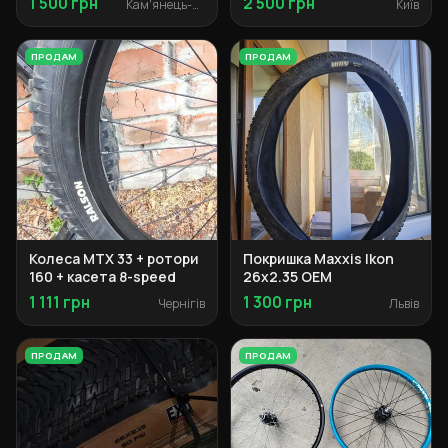
1 500 грн
2 500 грн
Кам'янець-Подільський
Київ
ПРОДАМ
ПРОДАМ
Колеса MTX 33 + ротори
Покришка Maxxis Ikon
160 + касета 8-speed
26x2.35 OEM
1 111 грн
1 300 грн
Чернігів
Львів
ПРОДАМ
ПРОДАМ