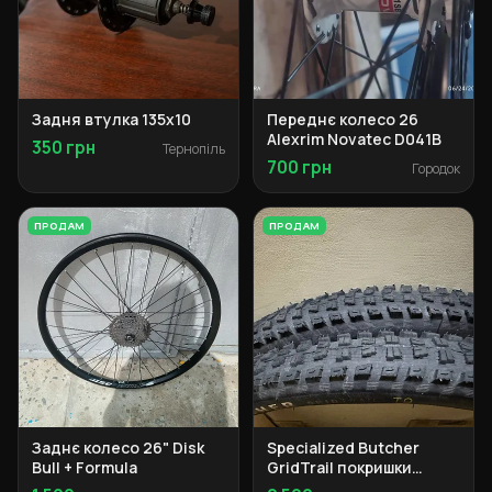
Задня втулка 135x10
Переднє колесо 26
Alexrim Novatec D041B
350 грн
Тернопіль
700 грн
Городок
ПРОДАМ
ПРОДАМ
Заднє колесо 26" Disk
Specialized Butcher
Bull + Formula
GridTrail покришки
29x2.3