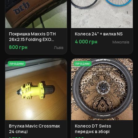
Покришка Maxxis DTH
Колеса 24" + вилка NS
26x2.15 Folding EXO
4 000 грн
Миколаїв
Tanwall
800 грн
Львів
ПРОДАМ
ПРОДАМ
Втулка Mavic Crossmax
Колесо DT Swiss
24 спиці
переднє в зборі