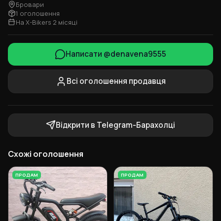
Бровари
1 оголошення
На X-Bikers 2 місяці
Написати @denavena9555
Всі оголошення продавця
Відкрити в Telegram-Барахолці
Схожі оголошення
ПРОДАМ
ПРОДАМ