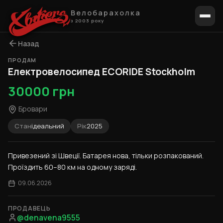
Велобарахолка
з 2003 року
Назад
ПРОДАМ
1 / 6
Електровелосипед ECORIDE Stockholm
30000 грн
Бровари
Стан
ідеальний
Рік
2025
Привезений зі Швеції. Батарея нова, тільки розпакований. 
Проїздить 60–80 км на одному заряді.
09.06.2026
ПРОДАВЕЦЬ
@denavena9555