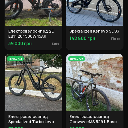
Електровелосипед 2E
Specialized Kenevo SL S3
EB11 20" 500W 15Ah
142 800 грн
Рівне
39 000 грн
Київ
ПРОДАМ
ПРОДАМ
Електровелосипед
Електровелосипед
Specialized Turbo Levo
Conway eMS 529 L Bosch
Performance 500Wh