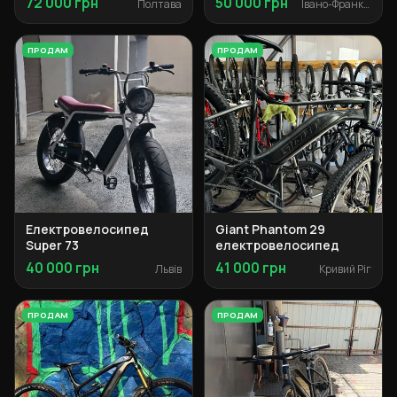
72 000 грн
50 000 грн
Полтава
Івано-Франківськ
ПРОДАМ
ПРОДАМ
Електровелосипед
Giant Phantom 29
Super 73
електровелосипед
40 000 грн
41 000 грн
Львів
Кривий Ріг
ПРОДАМ
ПРОДАМ