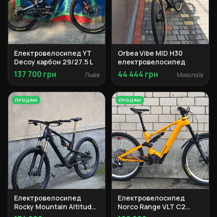
Електровелосипед YT
Orbea Vibe MID H30
Decoy карбон 29/27.5 L
електровелосипед
137 700 грн
44 444 грн
Львів
Миколаїв
ПРОДАМ
ПРОДАМ
Електровелосипед
Електровелосипед
Rocky Mountain Altitude
Norco Range VLT C2
Powerplay C90 Dyname
2023