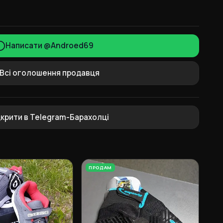
Написати @Androed69
Всі оголошення продавця
дкрити в Telegram-Барахолці
ПРОДАМ