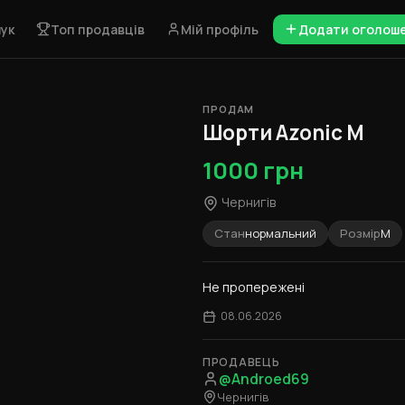
ук
Топ продавців
Мій профіль
Додати оголош
ПРОДАМ
1 / 5
Шорти Azonic М
1000 грн
Чернигів
Стан
нормальний
Розмір
М
Не пропережені
08.06.2026
ПРОДАВЕЦЬ
@Androed69
Чернигів