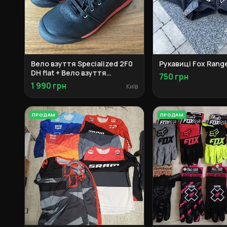
Вело взуття Specialized 2F0
Рукавиці Fox Range
DH flat + Вело взуття
750 грн
Specialized 2F0 DH clip
1 990 грн
Київ
ПРОДАМ
ПРОДАМ