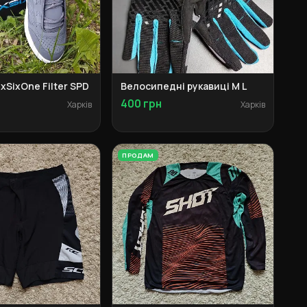
ixSixOne Filter SPD
Велосипедні рукавиці M L
400 грн
Харків
Харків
ПРОДАМ