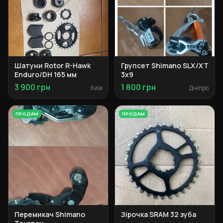
Шатуни Rotor R-Hawk
Групсет Shimano SLX/XT
Enduro/DH 165 мм
3х9
3 900 грн
1 800 грн
Київ
Дніпро
ПРОДАМ
ПРОДАМ
Перемикач Shimano
Зірочка SRAM 32 зуба