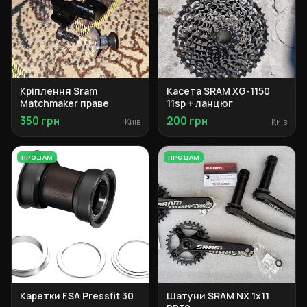
Кріплення Sram
Касета SRAM XG-1150
Matchmaker праве
11sp + ланцюг
350 грн
200 грн
Київ
Київ
ПРОДАМ
ПРОДАМ
Каретки FSA Pressfit 30
Шатуни SRAM NX 1x11