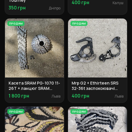
Tourney
400 грн
Калуш
350 грн
Дніпро
ПРОДАМ
ПРОДАМ
Касета SRAM PG-1070 11-
Mrp G2 + Ethirteen SRS
26T + ланцюг SRAM
32-36t заспокоювачі
PC1051
ланцюга
1 800 грн
400 грн
Львів
Львів
ПРОДАМ
ПРОДАМ