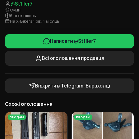
@St1ller7
Суми
6 оголошень
На X-Bikers 1 рік, 1 місяць
Написати @St1ller7
Всі оголошення продавця
Відкрити в Telegram-Барахолці
Схожі оголошення
ПРОДАМ
ПРОДАМ