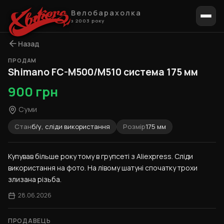
Велобарахолка
з 2003 року
Назад
ПРОДАМ
1 / 10
Shimano FC-M500/M510 система 175 мм
900 грн
Суми
Стан
б/у, сліди використання
Розмір
175 мм
Купував більше року тому в групсеті з Aliexpress. Сліди 
використання на фото. На лівому шатуні спочатку трохи 
злизана різьба.
28.06.2026
ПРОДАВЕЦЬ