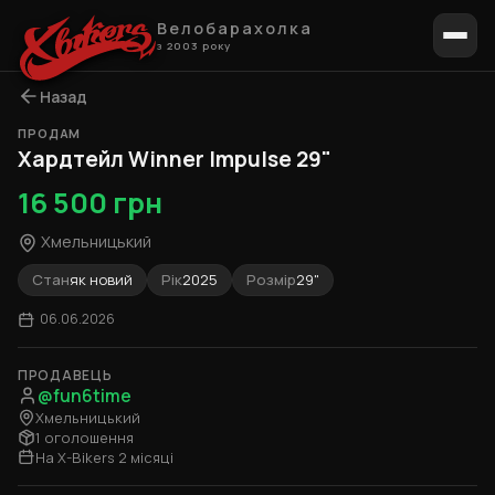
Велобарахолка
з 2003 року
Назад
ПРОДАМ
1 / 6
Хардтейл Winner Impulse 29"
16 500 грн
Хмельницький
Стан
як новий
Рік
2025
Розмір
29"
06.06.2026
ПРОДАВЕЦЬ
@fun6time
Хмельницький
1 оголошення
На X-Bikers 2 місяці