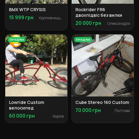
BMX WTP CRYSIS
Rockrider FR6
двохпідвіс без вилки
15 999 грн
Кропивницький
20 000 грн
Олександрія
ПРОДАМ
ПРОДАМ
Lowride Custom
Cube Stereo 160 Custom
велосипед
70 000 грн
Полтава
60 000 грн
Харків