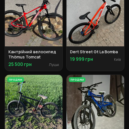
Кантрійний велосипед
Dert Street Gt La Bomba
Thömus Tomcat
19 999 грн
Київ
25 500 грн
Луцьк
ПРОДАМ
ПРОДАМ