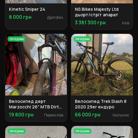
Kinetic Sniper 24
NS Bikes Majesty Ltd
дьорт/стріт апарат
8 000 грн
Дрогобич
3 381 300 грн
Київ
ПРОДАМ
ПРОДАМ
Велосипед дерт
Велосипед Trek Slash 8
Marzocchi 26" MTB Dirt
2020 29er ендуро
Jumper
19 800 грн
66 000 грн
Переяслав
Хмільник
ПРОДАМ
ПРОДАМ