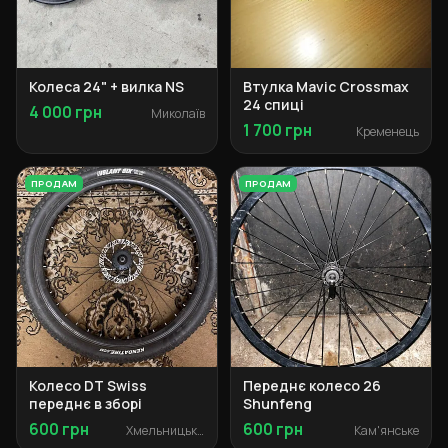
Колеса 24" + вилка NS
Втулка Mavic Crossmax
24 спиці
4 000 грн
Миколаїв
1 700 грн
Кременець
ПРОДАМ
ПРОДАМ
Колесо DT Swiss
Переднє колесо 26
переднє в зборі
Shunfeng
600 грн
600 грн
Хмельницький
Кам'янське