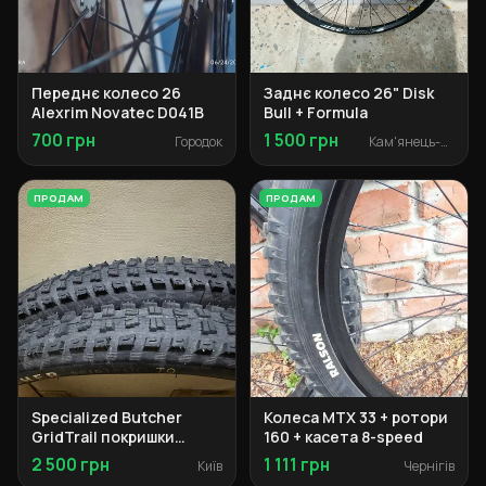
Переднє колесо 26
Заднє колесо 26" Disk
Alexrim Novatec D041B
Bull + Formula
700 грн
1 500 грн
Городок
Кам'янець-Подільський
ПРОДАМ
ПРОДАМ
Specialized Butcher
Колеса MTX 33 + ротори
GridTrail покришки
160 + касета 8-speed
29x2.3
2 500 грн
1 111 грн
Київ
Чернігів