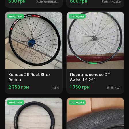
600 грн
600 грн
Хмельницький
Кам'янське
ПРОДАМ
ПРОДАМ
Колесо 26 Rock Shox
Переднє колесо DT
Recon
Swiss 1.9 29"
2 750 грн
1 750 грн
Рівне
Вінниця
ПРОДАМ
ПРОДАМ