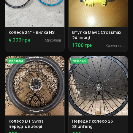
Колеса 24" + вилка NS
Втулка Mavic Crossmax
24 спиці
4 000 грн
Миколаїв
1 700 грн
Кременець
ПРОДАМ
ПРОДАМ
Колесо DT Swiss
Переднє колесо 26
переднє в зборі
Shunfeng