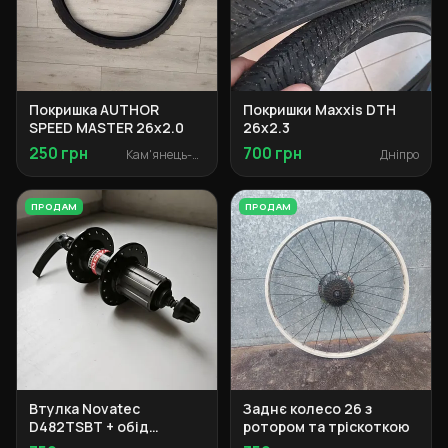
Покришка AUTHOR
Покришки Maxxis DTH
SPEED MASTER 26x2.0
26x2.3
250 грн
700 грн
Кам'янець-Подільський
Дніпро
ПРОДАМ
ПРОДАМ
Втулка Novatec
Заднє колесо 26 з
D482TSBT + обід
ротором та тріскоткою
Alexrims 26" + обід