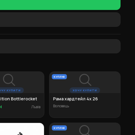
КУПЛЮ
ОЧУ КУПИТИ
ХОЧУ КУПИТИ
ition Bottlerocket
Рама хардтейл 4х 26
н
Воловець
Львів
КУПЛЮ