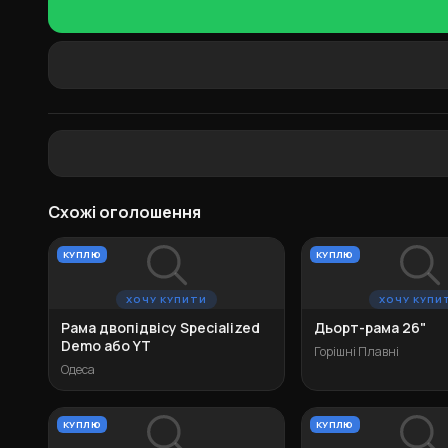
Схожі оголошення
КУПЛЮ
КУПЛЮ
ХОЧУ КУПИТИ
ХОЧУ КУПИ
Рама двопідвісу Specialized
Дьорт-рама 26"
Demo або YT
Горішні Плавні
Одеса
КУПЛЮ
КУПЛЮ