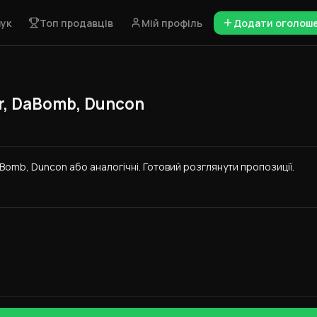
ук
Топ продавців
Мій профіль
Додати оголош
r, DaBomb, Duncon
DaBomb, Duncon або аналогічні. Готовий розглянути пропозиції.