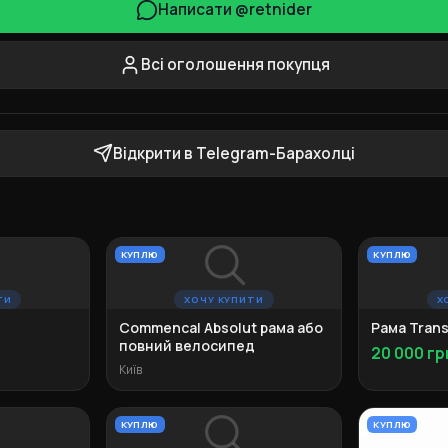
Написати @retnider
Всі оголошення покупця
Відкрити в Telegram-Барахолці
КУПЛЮ
КУПЛЮ
ТИ
ХОЧУ КУПИТИ
Х
Commencal Absolut рама або
Рама Trans
повний велосипед
20 000 гр
Київ
КУПЛЮ
КУПЛЮ