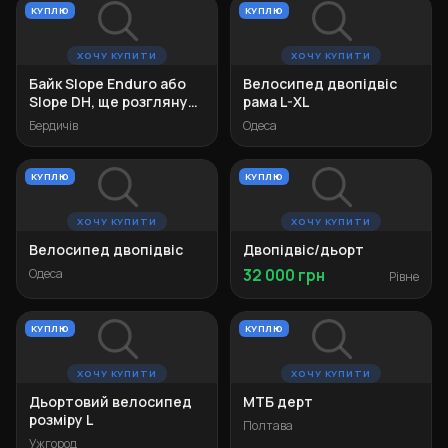
КУПЛЮ
КУПЛЮ
ХОЧУ КУПИТИ
ХОЧУ КУПИТИ
Байк Slope Enduro або
Велосипед двопідвіс
Slope DH, ще розгляну
рама L-XL
Dartmoor Hornet Pro
Бердичів
Одеса
КУПЛЮ
КУПЛЮ
ХОЧУ КУПИТИ
ХОЧУ КУПИТИ
Велосипед двопідвіс
Двопідвіс/дьорт
Одеса
32 000 грн
Рівне
КУПЛЮ
КУПЛЮ
ХОЧУ КУПИТИ
ХОЧУ КУПИТИ
Дьортовий велосипед
МТБ дерт
розміру L
Полтава
Ужгород