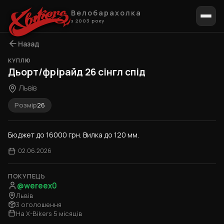
Велобарахолка
з 2003 року
Назад
КУПЛЮ
Дьорт/фрірайд 26 сінгл спід
Львів
Розмір
26
Бюджет до 16000 грн. Вилка до 120 мм.
02.06.2026
ПОКУПЕЦЬ
@wereex0
Львів
3 оголошення
На X-Bikers 5 місяців