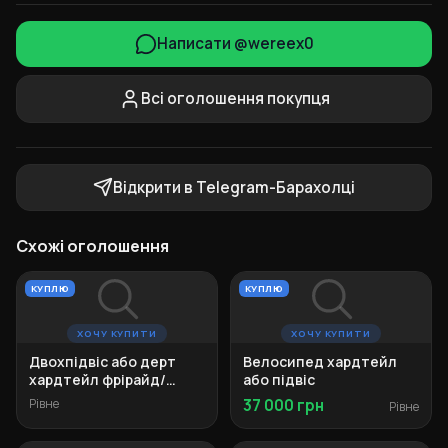
Написати @wereex0
Всі оголошення покупця
Відкрити в Telegram-Барахолці
Схожі оголошення
КУПЛЮ
КУПЛЮ
ХОЧУ КУПИТИ
ХОЧУ КУПИТИ
Двохпідвіс або дерт
Велосипед хардтейл
хардтейл фрірайд/
або підвіс
ендуро
Рівне
37 000 грн
Рівне