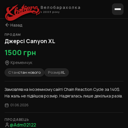
Велобарахолка
з 2003 року
Назад
ПРОДАМ
1 / 4
Джерсі Canyon XL
1500 грн
Кременчук
Стан
стан нового
Розмір
XL
Замовляв на іноземному сайті Chain Reaction Cycle за 140$. 
На жаль не підійшов розмір. Надягалась лише декілька разів.
01.06.2026
ПРОДАВЕЦЬ
@Adm02122