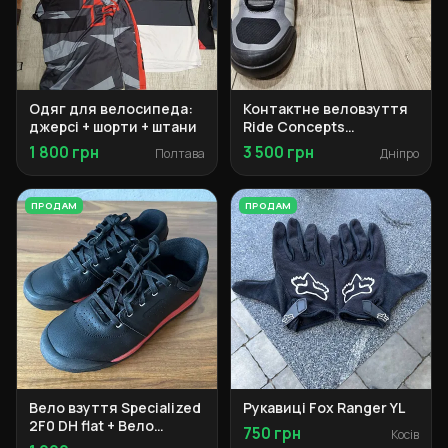
Одяг для велосипеда:
Контактне веловзуття
джерсі + шорти + штани
Ride Concepts
Transition Clip 42
1 800 грн
3 500 грн
Полтава
Дніпро
ПРОДАМ
ПРОДАМ
Вело взуття Specialized
Рукавиці Fox Ranger YL
2F0 DH flat + Вело
750 грн
Косів
взуття Specialized 2F0