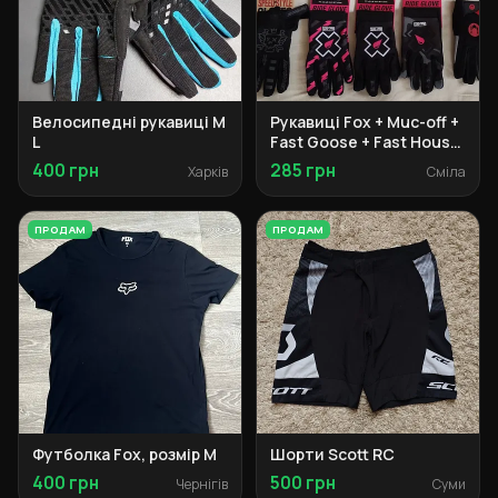
Велосипедні рукавиці M
Рукавиці Fox + Muc-off +
L
Fast Goose + Fast House
+ Vilico
400 грн
285 грн
Харків
Сміла
ПРОДАМ
ПРОДАМ
Футболка Fox, розмір М
Шорти Scott RC
400 грн
500 грн
Чернігів
Суми