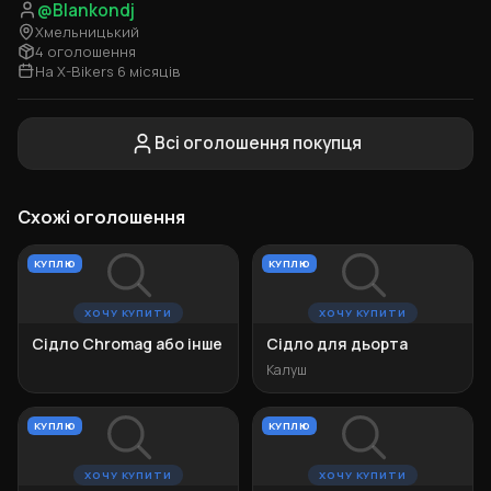
@Blankondj
Хмельницький
4 оголошення
На X-Bikers 6 місяців
Всі оголошення покупця
Схожі оголошення
КУПЛЮ
КУПЛЮ
ХОЧУ КУПИТИ
ХОЧУ КУПИТИ
Сідло Chromag або інше
Сідло для дьорта
Калуш
КУПЛЮ
КУПЛЮ
ХОЧУ КУПИТИ
ХОЧУ КУПИТИ