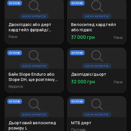
КУПЛЮ
КУПЛЮ
ХОЧУ КУПИТИ
ХОЧУ КУПИТИ
Двохпідвіс або дерт
Велосипед хардтейл
хардтейл фрірайд/
або підвіс
ендуро
Рівне
37 000 грн
Рівне
КУПЛЮ
КУПЛЮ
ХОЧУ КУПИТИ
ХОЧУ КУПИТИ
Байк Slope Enduro або
Двопідвіс/дьорт
Slope DH, ще розгляну
32 000 грн
Рівне
Dartmoor Hornet Pro
Бердичів
КУПЛЮ
КУПЛЮ
ХОЧУ КУПИТИ
ХОЧУ КУПИТИ
Дьортовий велосипед
МТБ дерт
розміру L
Полтава