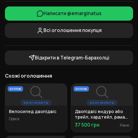
Написати @emarginatus
Всі оголошення покупця
Відкрити в Telegram-Барахолці
Схожі оголошення
КУПЛЮ
КУПЛЮ
ХОЧУ КУПИТИ
ХОЧУ КУПИТИ
Велосипед двопідвіс
Двопідвіс ендуро або
трейл, хардтейл, рама
Одеса
M-L
37 500 грн
Рівне