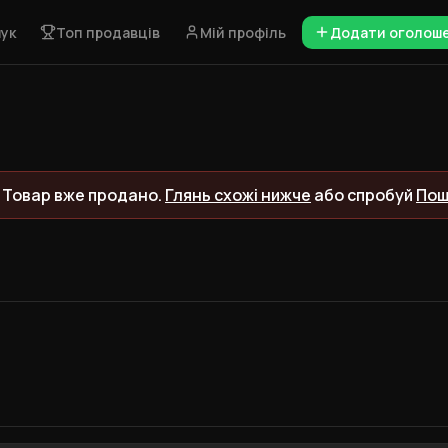
ук
Топ продавців
Мій профіль
Додати оголош
 Товар вже продано.
Глянь схожі нижче
або спробуй
Пош