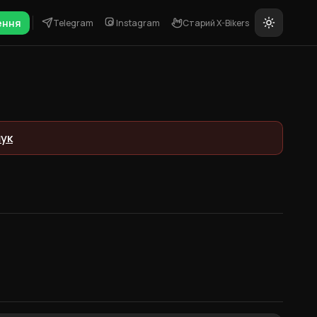
ення
Telegram
Instagram
Старий X-Bikers
ук