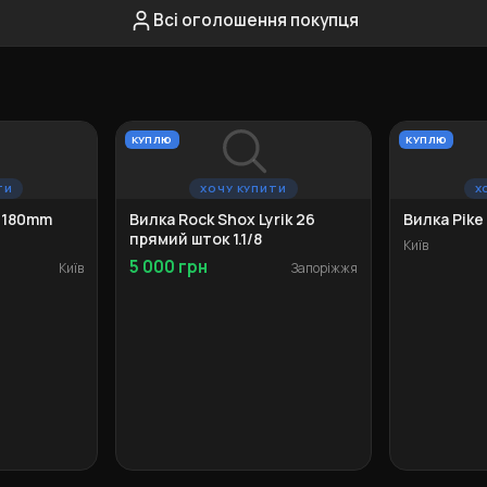
Всі оголошення покупця
КУПЛЮ
КУПЛЮ
ТИ
ХОЧУ КУПИТИ
Х
5 180mm
Вилка Rock Shox Lyrik 26
Вилка Pike
прямий шток 1.1/8
Київ
5 000 грн
Київ
Запоріжжя