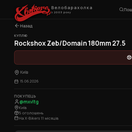
Велобарахолка
Пош
з 2003 року
Назад
КУПЛЮ
Rockshox Zeb/Domain 180mm 27.5
😔
Київ
15.06.2026
ПОКУПЕЦЬ
@mxvltg
Київ
5 оголошень
На X-Bikers 11 місяців