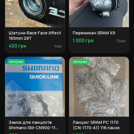
Шатуни Race Face Affect
Перемикач SRAM X9
165mm 28T
1 000 грн
Львів
450 грн
Київ
ПРОДАМ
ПРОДАМ
Замок для ланцюгів
Ланцюг SRAM PC 1170
Shimano SM-CN900-11
(CN-1170-A1) 118 ланок
Master Link 11