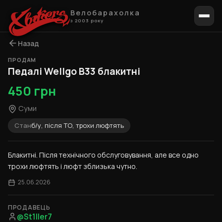
Велобарахолка
з 2003 року
Назад
ПРОДАМ
1 / 4
Педалі Wellgo B33 блакитні
450 грн
Суми
Стан
б/у, після ТО, трохи люфтять
Блакитні. Після технічного обслуговування, але все одно 
трохи люфтять і люфт зблизька чутно.
25.06.2026
ПРОДАВЕЦЬ
@St1ller7