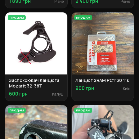
1 890 грн
2 400 грн
Рівне
Рівне
ПРОДАМ
ПРОДАМ
Заспокоювач ланцюга
Ланцюг SRAM PC1130 11s
Mozartt 32-38T
900 грн
Київ
600 грн
Калуш
ПРОДАМ
ПРОДАМ