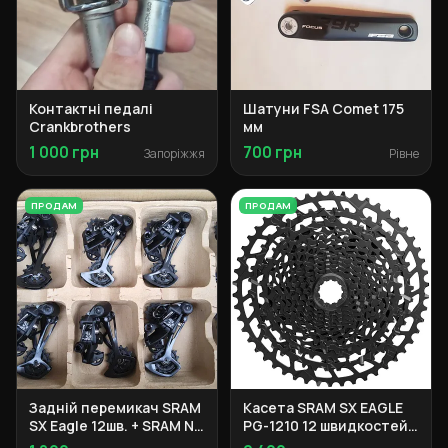
Контактні педалі
Шатуни FSA Comet 175
Crankbrothers
мм
1 000 грн
700 грн
Запоріжжя
Рівне
ПРОДАМ
ПРОДАМ
Задній перемикач SRAM
Касета SRAM SX EAGLE
SX Eagle 12шв. + SRAM NX
PG-1210 12 швидкостей
Eagle 12шв.
11-50T