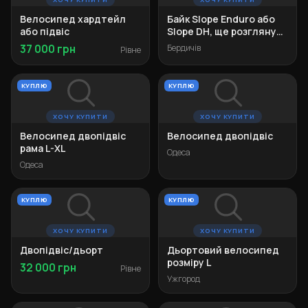
Велосипед хардтейл
Байк Slope Enduro або
або підвіс
Slope DH, ще розгляну
Dartmoor Hornet Pro
37 000 грн
Бердичів
Рівне
КУПЛЮ
КУПЛЮ
ХОЧУ КУПИТИ
ХОЧУ КУПИТИ
Велосипед двопідвіс
Велосипед двопідвіс
рама L-XL
Одеса
Одеса
КУПЛЮ
КУПЛЮ
ХОЧУ КУПИТИ
ХОЧУ КУПИТИ
Двопідвіс/дьорт
Дьортовий велосипед
розміру L
32 000 грн
Рівне
Ужгород