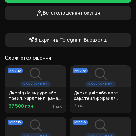
Всі оголошення покупця
Відкрити в Telegram-Барахолці
Схожі оголошення
КУПЛЮ
КУПЛЮ
ХОЧУ КУПИТИ
ХОЧУ КУПИТИ
Двопідвіс ендуро або
Двохпідвіс або дерт
трейл, хардтейл, рама
хардтейл фрірайд/
M-L
ендуро
37 500 грн
Рівне
Рівне
КУПЛЮ
КУПЛЮ
ХОЧУ КУПИТИ
ХОЧУ КУПИТИ