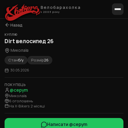
Велобарахолка
з 2003 року
Назад
КУПЛЮ
Dirt велосипед 26
Миколаїв
Стан
б/у
Розмір
26
30.05.2026
ПОКУПЕЦЬ
@cepym
Миколаїв
6 оголошень
На X-Bikers 2 місяці
Написати @cepym