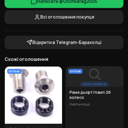
Написати @Olichkafag2005
Всі оголошення покупця
Відкрити в Telegram-Барахолці
Схожі оголошення
КУПЛЮ
КУПЛЮ
ХОЧУ КУПИТИ
Рама дьорт/памп 26
колесо
Хмельницький