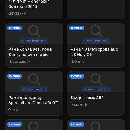
Філіп чіп Mondraker
Summum 2015
Запоріжжя
КУПЛЮ
КУПЛЮ
ХОЧУ КУПИТИ
ХОЧУ КУПИТИ
Рама Kona Bass, Kona
Рама NS Metropolis або
Stinky, слоуп підвіс
NS Holy 26
Первомайськ
Чернігів
КУПЛЮ
КУПЛЮ
ХОЧУ КУПИТИ
ХОЧУ КУПИТИ
Рама двопідвісу
Дьорт-рама 26"
Specialized Demo або YT
Горішні Плавні
Одеса
КУПЛЮ
КУПЛЮ