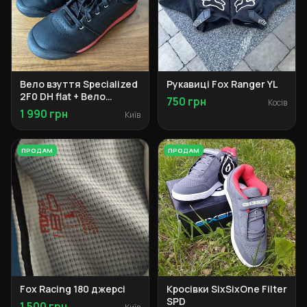
Вело взуття Specialized
Рукавиці Fox Ranger YL
2F0 DH flat + Вело
750 грн
Косів
взуття Specialized 2F0
1 990 грн
Київ
DH clip
ПРОДАМ
ПРОДАМ
Fox Racing 180 джерсі
Кросівки SixSixOne Filter
SPD
1 500 грн