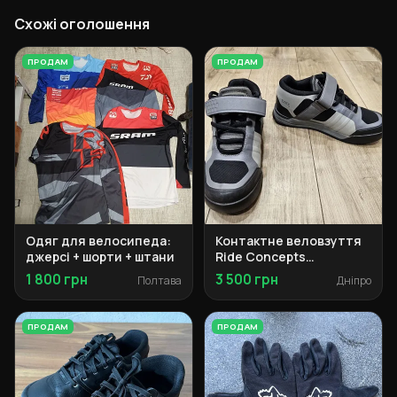
Схожі оголошення
ПРОДАМ
ПРОДАМ
Одяг для велосипеда:
Контактне веловзуття
джерсі + шорти + штани
Ride Concepts
Transition Clip 42
1 800 грн
3 500 грн
Полтава
Дніпро
ПРОДАМ
ПРОДАМ