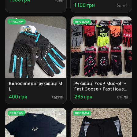
Київ
1 100 грн
Харків
ПРОДАМ
ПРОДАМ
Велосипедні рукавиці M
Рукавиці Fox + Muc-off +
L
Fast Goose + Fast House
+ Vilico
400 грн
285 грн
Харків
Сміла
ПРОДАМ
ПРОДАМ