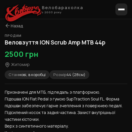
Велобарахолка
з 2003 року
Назад
ПРОДАМ
1 / 4
Веловзуття ION Scrub Amp MTB 44р
2500 грн
Житомир
Стан
нові, в коробці
Розмір
44 (28см)
Призначені для МТБ, під педаль з платформою.
Підошва ION Flat Pedal з гумою SupTraction Soul FL. Форма 
підошви забезпечує гарне зчеплення з поверхнею педалі.
Підсилений носок та задня частина. Захист внутрішньої 
частини кісточки.
Верх з синтетичного матеріалу.