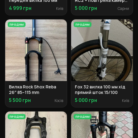
передня вилка 100 мм
RC2 + повітряна камера
140 мм
4 999 грн
5 000 грн
Київ
Сарни
ПРОДАМ
ПРОДАМ
Вилка Rock Shox Reba
Fox 32 вилка 100 мм хід
26″ 85–115 mm
прямий шток 15/100
5 500 грн
5 000 грн
Косів
Київ
ПРОДАМ
ПРОДАМ