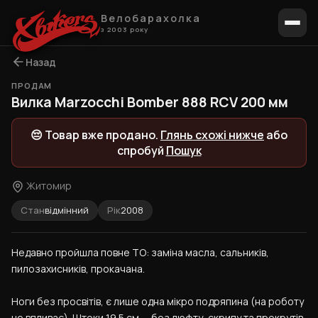
Велобарахолка
з 2003 року
Назад
ПРОДАМ
1 / 8
Вилка Marzocchi Bomber 888 RCV 200 мм
😔 Товар вже продано.
Глянь схожі нижче
або
спробуй
Пошук
Житомир
Стан
відмінний
Рік
2008
Недавно пройшла повне ТО: заміна масла, сальників, 
пилозахисників, прокачана.
Ноги без просвітів, є лише одна мікро подряпина (на роботу 
не впливає). Штоки 19.5 см — без люфту, скрипу та прокрутів. 