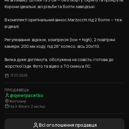
Корони ідеальні, всі різьби та болти заводські.
В комплекті оригінальний винос Marzocchi під 2 болти — теж 
в ідеалі.
Регулювання: відскок, компресія (low + high), 2 повітряні 
камери. 200 мм ходу, під 26" колесо, вісь 20x110.
Вилка дуже доглянута, обслужена на совість і готова до 
жорсткої їзди. Фото та відео з ТО скину в ЛС.
13.07.2026
ПРОДАВЕЦЬ
@qwwrpacetko
Житомир
На X-Bikers 2 місяці
Всі оголошення продавця