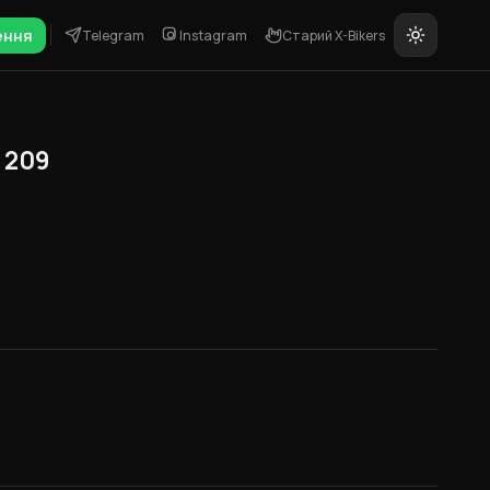
ення
Telegram
Instagram
Старий X-Bikers
e 209