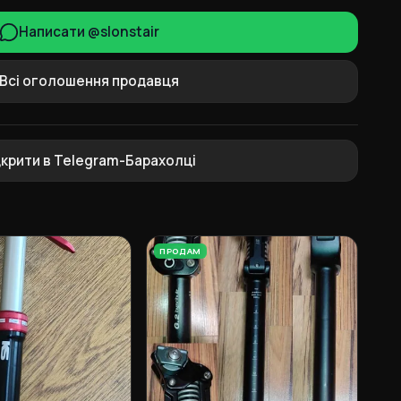
Написати @slonstair
Всі оголошення продавця
дкрити в Telegram-Барахолці
ПРОДАМ