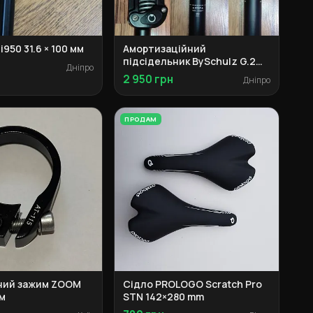
i950 31.6 × 100 мм
Амортизаційний
підсідельник BySchulz G.2
Дніпро
30.9
2 950 грн
Дніпро
ПРОДАМ
ний зажим ZOOM
Сідло PROLOGO Scratch Pro
мм
STN 142×280 mm