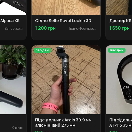
 Alpaca X5
Сідло Selle Royal Lookin 3D
Дропер KS 
1 200 грн
1 650 грн
Запоріжжя
Івано-Франківськ
ПРОДАМ
ПРОДАМ
Підсідельник Ardis 30.9 мм
Підсідель
алюмініївий 275 мм
AT-115 35 
Калуш