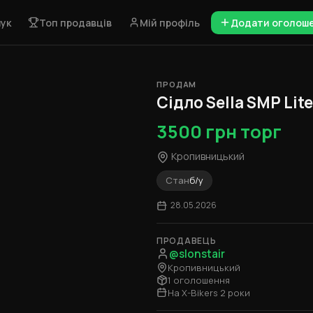
ук
Топ продавців
Мій профіль
Додати оголош
ПРОДАМ
1 / 6
Сідло Sella SMP Lit
3500 грн торг
Кропивницький
Стан
б/у
28.05.2026
ПРОДАВЕЦЬ
@slonstair
Кропивницький
1 оголошення
На X-Bikers 2 роки