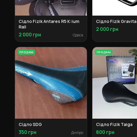
Сідло Fizik Antares R5 K:ium
Сідло Fizik Gravita
Rail
2 000 грн
2 000 грн
Одеса
ПРОДАМ
ПРОДАМ
Сідло SDG
Сідло Fizik Taiga
350 грн
800 грн
Дніпро