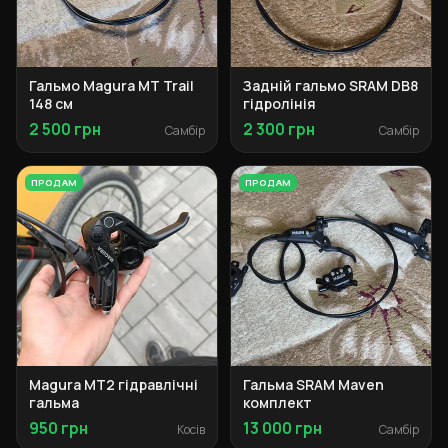
Гальмо Magura MT Trail
Задній гальмо SRAM DB8
148 см
гідролінія
2 500 грн
2 300 грн
Самбір
Самбір
ПРОДАМ
ПРОДАМ
Magura MT2 гідравлічні
Гальма SRAM Maven
гальма
комплект
950 грн
13 000 грн
Косів
Самбір