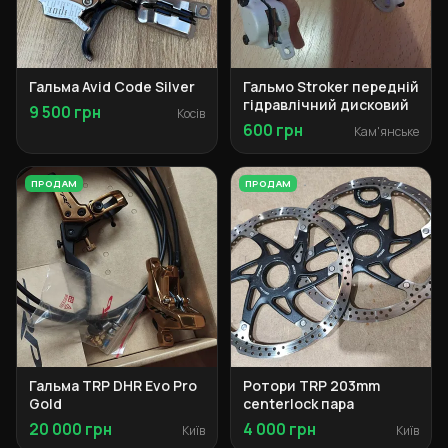
Гальма Avid Code Silver
Гальмо Stroker передній
гідравлічний дисковий
9 500 грн
Косів
600 грн
Кам'янське
ПРОДАМ
ПРОДАМ
Гальма TRP DHR Evo Pro
Ротори TRP 203mm
Gold
centerlock пара
20 000 грн
4 000 грн
Київ
Київ