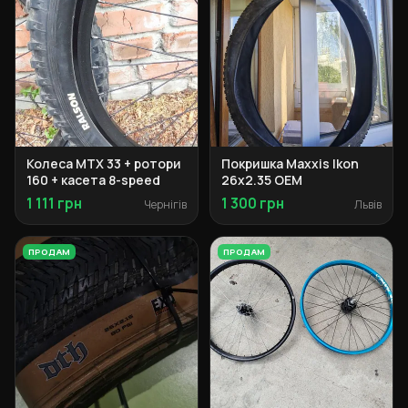
Колеса MTX 33 + ротори
Покришка Maxxis Ikon
160 + касета 8-speed
26x2.35 OEM
1 111 грн
1 300 грн
Чернігів
Львів
ПРОДАМ
ПРОДАМ