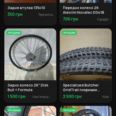
Задня втулка 135x10
Переднє колесо 26
Alexrim Novatec D041B
350 грн
Тернопіль
700 грн
Городок
ПРОДАМ
ПРОДАМ
Заднє колесо 26" Disk
Specialized Butcher
Bull + Formula
GridTrail покришки
29x2.3
1 500 грн
2 500 грн
Кам'янець-Подільський
Київ
ПРОДАМ
ПРОДАМ