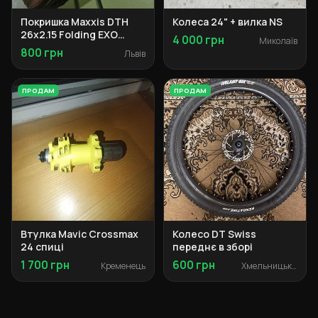
Покришка Maxxis DTH
Колеса 24" + вилка NS
26x2.15 Folding EXO
4 000 грн
Миколаїв
Tanwall
800 грн
Львів
ПРОДАМ
ПРОДАМ
Втулка Mavic Crossmax
Колесо DT Swiss
24 спиці
переднє в зборі
1 700 грн
600 грн
Кременець
Хмельницький