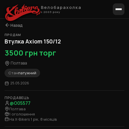
Велобарахолка
з 2003 року
Назад
ПРОДАМ
1 / 4
Втулка Axiom 150/12
3500 грн торг
Полтава
Стан
патужний
25.05.2026
ПРОДАВЕЦЬ
@O05577
Полтава
1 оголошення
На X-Bikers 1 рік, 8 місяців