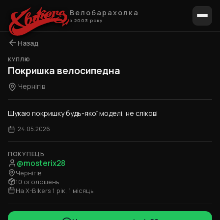
Велобарахолка
з 2003 року
Назад
КУПЛЮ
Покришка велосипедна
Чернігів
Шукаю покришку будь-якої моделі, не слікові
24.05.2026
ПОКУПЕЦЬ
@mosterix28
Чернігів
10 оголошень
На X-Bikers 1 рік, 1 місяць