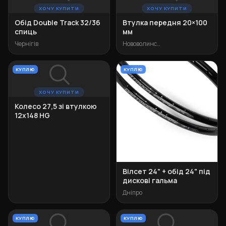
ХОЧУ КУПИТИ
ХОЧУ КУПИТИ
Обід Double Track 32/36
Втулка передня 20×100
спиць
мм
Чернігів
Нововолинськ
КУПЛЮ
КУПЛЮ
ХОЧУ КУПИТИ
Колесо 27,5 зі втулкою
12х148 HG
Вілсет 24" + обід 24" під
дискові гальма
Дніпро
КУПЛЮ
КУПЛЮ