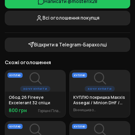
Написати @mosterix28
Всі оголошення покупця
Відкрити в Telegram-Барахолці
Схожі оголошення
КУПЛЮ
КУПЛЮ
ХОЧУ КУПИТИ
ХОЧУ КУПИТИ
Обод 26 Fireeye
КУПЛЮ покришка Maxxis
Excelerant 32 спіци
Assegai / Minion DHF /
Minion DHR II 26"
800 грн
Вінницька область
Горішні Плавні
КУПЛЮ
КУПЛЮ