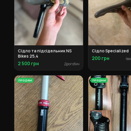
Сідло та підсідельник NS
Сідло Specialized
Bikes 25,4
200 грн
2 500 грн
Дрогобич
ПРОДАМ
ПРОДАМ