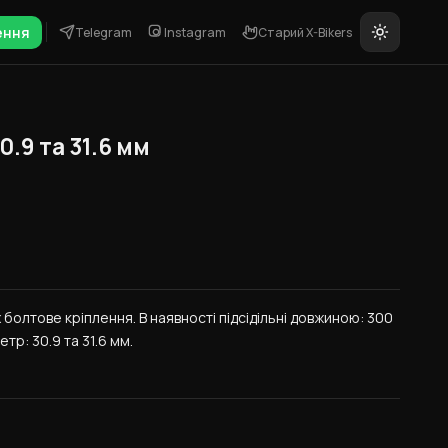
ення
Telegram
Instagram
Старий X-Bikers
0.9 та 31.6 мм
 болтове кріплення. В наявності підсідільні довжиною: 300 
тр: 30.9 та 31.6 мм.