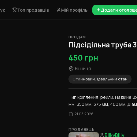
ук
Топ продавців
Мій профіль
Додати оголош
ПРОДАМ
1 / 8
Підсідільна труба 3
450 грн
Вінниця
Стан
новий, ідеальний стан
Тип кріплення: рейли. Надійне 2х
мм, 350 мм, 375 мм, 400 мм. Діаме
21.05.2026
ПРОДАВЕЦЬ
BilkyBilly