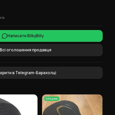
ків
Написати BilkyBilly
Всі оголошення продавця
дкрити в Telegram-Барахолці
ПРОДАМ