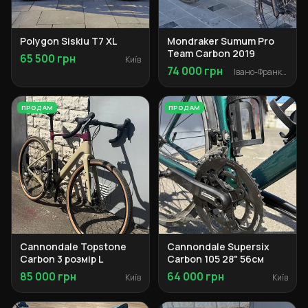
Polygon Siskiu T7 XL
Mondraker Sumum Pro
Team Carbon 2019
65 500 грн
Київ
74 000 грн
Івано-Франківськ
ПРОДАМ
ПРОДАМ
Cannondale Topstone
Cannondale Supersix
Carbon 3 розмір L
Carbon 105 28" 56см
85 000 грн
64 000 грн
Київ
Київ