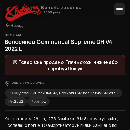
Велобарахолка
з 2003 року
Назад
ПРОДАМ
1 / 3
Велосипед Commencal Supreme DH V4
2022 L
😔 Товар вже продано.
Глянь схожі нижче
або
спробуй
Пошук
Івано-Франківськ
Стан
ідеальний технічний, нормальний косметичний стан
Рік
2022
Розмір
L
Колеса перед 29, зад 27.5. Замінено 6 із 8 промів у підвісці. 
Проведено повне ТО амортизатору й вилки. Замінено всі 