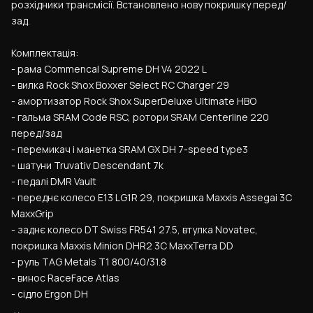
розхідники трансмісії. Встановлено нову покришку перед/
зад.
Комплектація:
- рама Commencal Supreme DH V4 2022 L
- вилка Rock Shox Boxxer Select RC Charger 29
- амортизатор Rock Shox SuperDeluxe Ultimate HBO
- гальма SRAM Code RSC, ротори SRAM Centerline 220 
перед/зад
- перемикач і манетка SRAM GX DH 7-speed type3
- шатуни Truvativ Descendant 7k
- педалі DMR Vault
- переднє колесо E13 LG1R 29, покришка Maxxis Assegai 3C 
MaxxGrip
- заднє колесо DT Swiss FR541 27.5, втулка Novatec, 
покришка Maxxis Minion DHR2 3C MaxxTerra DD
- руль TAG Metals T1 800/40/31.8
- винос RaceFace Atlas
- сідло Ergon DH