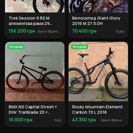
Trek Session 9 R2 M
Велосипед Giant Glory
алюмінієва рама 29
2016 M 27.5 DH
колеса
156 200 грн
70 400 грн
Івано-Франківськ
Львів
ПРОДАМ
ПРОДАМ
BMX NS Capital Street +
Rocky Mountain Element
Dmr Trailblade 20 +
Carbon 70 L 2018
компоненти
16 000 грн
43 350 грн
Київ
Івано-Франківськ