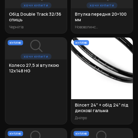
ХОЧУ КУПИТИ
ХОЧУ КУПИТИ
Обід Double Track 32/36
Втулка передня 20×100
спиць
мм
Чернігів
Нововолинськ
КУПЛЮ
КУПЛЮ
ХОЧУ КУПИТИ
Колесо 27,5 зі втулкою
12х148 HG
Вілсет 24" + обід 24" під
дискові гальма
Дніпро
КУПЛЮ
КУПЛЮ