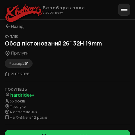
Велобарахолка
з 2003 року
Назад
КУПЛЮ
Обод пістонований 26" 32H 19mm
Прилуки
Розмір
26"
21.05.2026
ПОКУПЕЦЬ
hardride@
33 років
Прилуки
4 оголошення
На X-Bikers 12 років