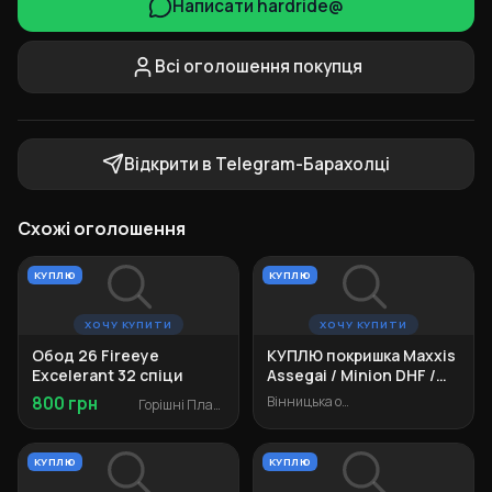
Написати hardride@
Всі оголошення покупця
Відкрити в Telegram-Барахолці
Схожі оголошення
КУПЛЮ
КУПЛЮ
ХОЧУ КУПИТИ
ХОЧУ КУПИТИ
Обод 26 Fireeye
КУПЛЮ покришка Maxxis
Excelerant 32 спіци
Assegai / Minion DHF /
Minion DHR II 26"
800 грн
Вінницька область
Горішні Плавні
КУПЛЮ
КУПЛЮ