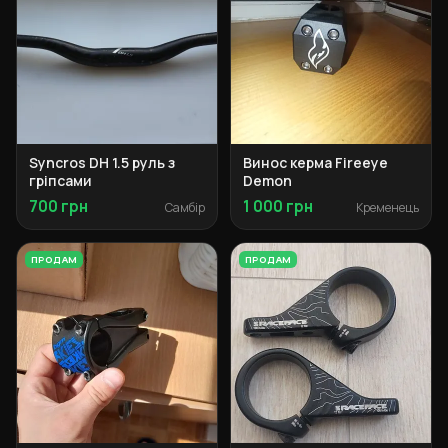
Syncros DH 1.5 руль з
Винос керма Fireeye
гріпсами
Demon
700 грн
1 000 грн
Самбір
Кременець
ПРОДАМ
ПРОДАМ