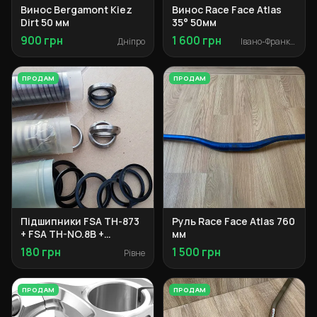
Винос Bergamont Kiez
Винос Race Face Atlas
Dirt 50 мм
35° 50мм
900 грн
1 600 грн
Дніпро
Івано-Франківськ
ПРОДАМ
ПРОДАМ
Підшипники FSA TH-873
Руль Race Face Atlas 760
+ FSA TH-NO.8B +
мм
запчастини рульової
180 грн
1 500 грн
Рівне
ПРОДАМ
ПРОДАМ