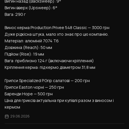
Вигин назад (Backsweep): 9°
Вигин вверх (Upsweep): 6°
Вага: 290 г
Винос керма Production Privee 548 Classic — 3000 грн
Дуже рідкісна штука, мало хто знає про цю компанію.
Матеріал: алюміній 7074 T6
Довжина (Reach): 50 мм
Підйом (Rise): 19 мм
Вага: приблизно 124 г (включаючи кріплення)
Кріплення керма: під кермо діаметром 31,8 мм
Грипси Specialized P.Grip салатові — 200 грн
Грипси Easton чорні — 250 грн
Баренди Hope — 500 грн
Ціна для гриксів актуальна при купівлі разом з виносом і 
кермом
29.06.2026