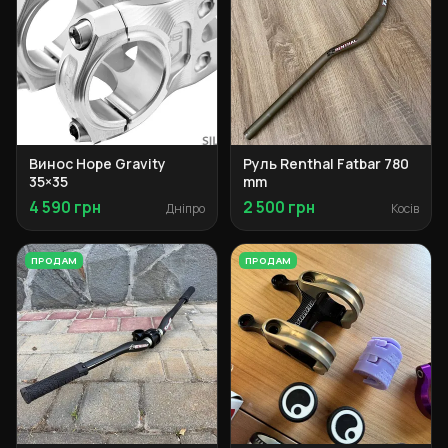
Винос Hope Gravity
Руль Renthal Fatbar 780
35×35
mm
4 590 грн
2 500 грн
Дніпро
Косів
ПРОДАМ
ПРОДАМ