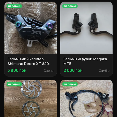
ПРОДАМ
ПРОДАМ
Гальмівний каліпер
Гальмівні ручки Magura
Shimano Deore XT 8200
MT5
з титановими болтами
3 800 грн
2 000 грн
Сарни
Самбір
ПРОДАМ
ПРОДАМ