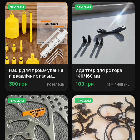
ПРОДАМ
ПРОДАМ
Набір для прокачування
Адаптер для ротора
гідравлічних гальм
140/160 мм
(повний комплект)
300 грн
100 грн
Козелець
Кам'янець-Подільський
ПРОДАМ
ПРОДАМ