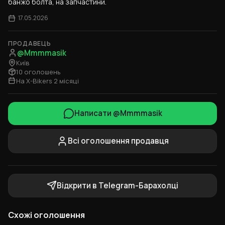
банжо болта, на запчастини.
17.05.2026
ПРОДАВЕЦЬ
@Mmmmasik
Київ
10 оголошень
На X-Bikers 2 місяці
Написати @Mmmmasik
Всі оголошення продавця
Відкрити в Telegram-Барахолці
Схожі оголошення