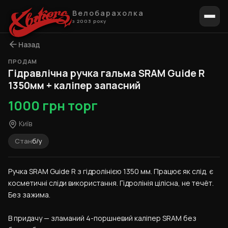
Велобарахолка
з 2003 року
Назад
ПРОДАМ
1 / 6
Гідравлічна ручка гальма SRAM Guide R
1350мм + каліпер запасний
1000 грн торг
Київ
Стан
б/у
Ручка SRAM Guide R з гідролінією 1350 мм. Працює як слід, є 
косметичні сліди використання. Гідролінія цілісна, не течёт. 
Без зажима.
В придачу — зламаний 4-поршневий каліпер SRAM без 