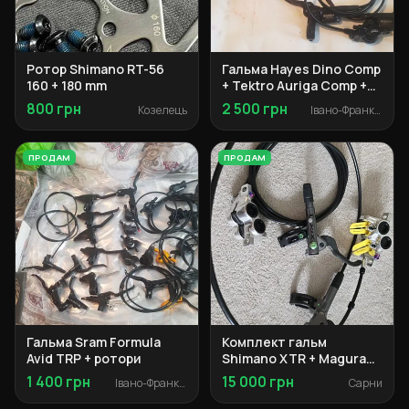
Ротор Shimano RT-56
Гальма Hayes Dino Comp
160 + 180 mm
+ Tektro Auriga Comp +
Magura HS+33
800 грн
2 500 грн
Козелець
Івано-Франківськ
ПРОДАМ
ПРОДАМ
Гальма Sram Formula
Комплект гальм
Avid TRP + ротори
Shimano XTR + Magura
MT Trail Chrome
1 400 грн
15 000 грн
Івано-Франківськ
Сарни