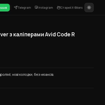
ення
Telegram
Instagram
Старий X-Bikers
lver з каліперами Avid Code R
ролінії, нові колодки, без нюансів.