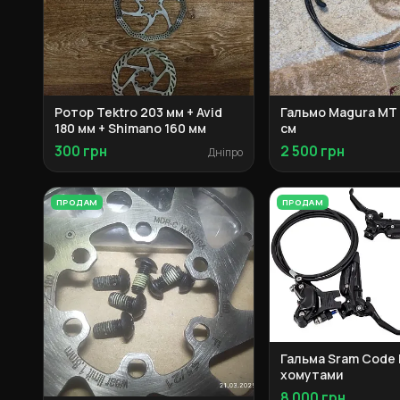
Ротор Tektro 203 мм + Avid
Гальмо Magura MT T
180 мм + Shimano 160 мм
см
300 грн
2 500 грн
Дніпро
ПРОДАМ
ПРОДАМ
Гальма Sram Code 
хомутами
8 000 грн