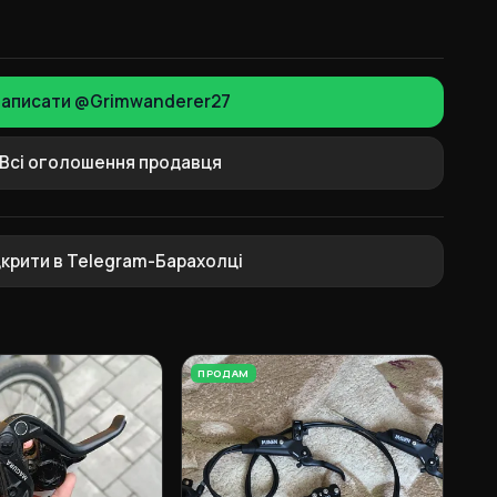
аписати @Grimwanderer27
Всі оголошення продавця
дкрити в Telegram-Барахолці
ПРОДАМ