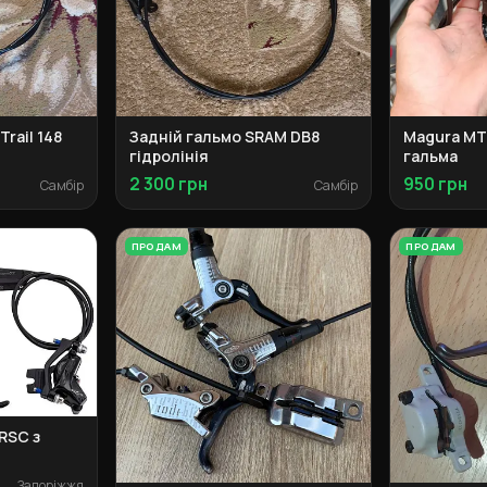
rail 148
Задній гальмо SRAM DB8
Magura MT
гідролінія
гальма
2 300 грн
950 грн
Самбір
Самбір
ПРОДАМ
ПРОДАМ
RSC з
Запоріжжя