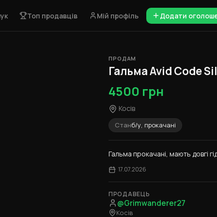
ук
Топ продавців
Мій профіль
Додати оголош
ПРОДАМ
Гальма Avid Code Si
4500 грн
Косів
Стан
б/у, прокачані
Гальма прокачані, мають довгі гід
17.07.2026
ПРОДАВЕЦЬ
@Grimwanderer27
Косів