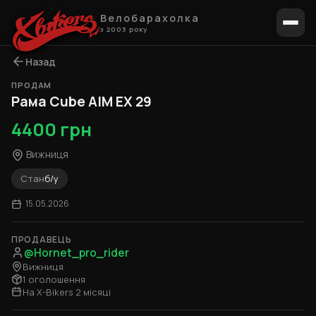
Велобарахолка
з 2003 року
Назад
ПРОДАМ
1 / 5
Рама Cube AIM EX 29
4400 грн
Вижниця
Стан
б/у
15.05.2026
ПРОДАВЕЦЬ
@Hornet_pro_rider
Вижниця
1 оголошення
На X-Bikers 2 місяці