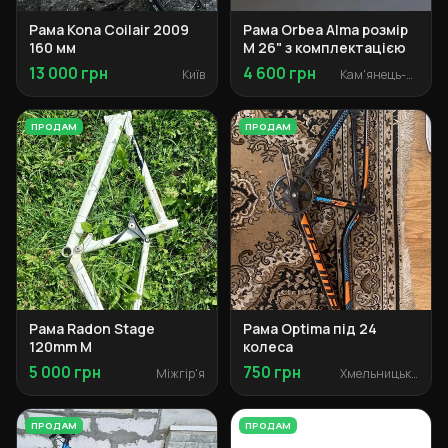
Рама Kona Coilair 2009
Рама Orbea Alma розмір
160 мм
M 26" з комплектацією
13 000 грн
4 600 грн
Київ
Кам'янець-Подільський
ПРОДАМ
ПРОДАМ
Рама Radon Stage
Рама Optima під 24
120mm M
колеса
5 000 грн
750 грн
Міжгір'я
Хмельницький
ПРОДАМ
ПРОДАМ