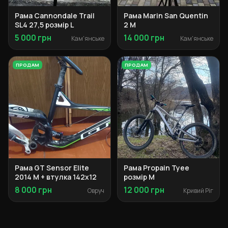
Рама Cannondale Trail
Рама Marin San Quentin
SL4 27,5 розмір L
2 M
5 000 грн
14 000 грн
Кам'янське
Кам'янське
ПРОДАМ
ПРОДАМ
Рама GT Sensor Elite
Рама Propain Tyee
2014 M + втулка 142x12
розмір M
8 000 грн
12 000 грн
Овруч
Кривий Ріг