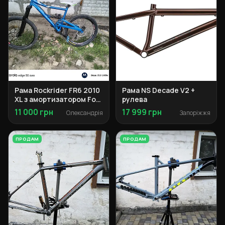
Рама Rockrider FR6 2010
Рама NS Decade V2 +
XL з амортизатором Fox
рулева
Float RP23
11 000 грн
17 999 грн
Олександрія
Запоріжжя
ПРОДАМ
ПРОДАМ