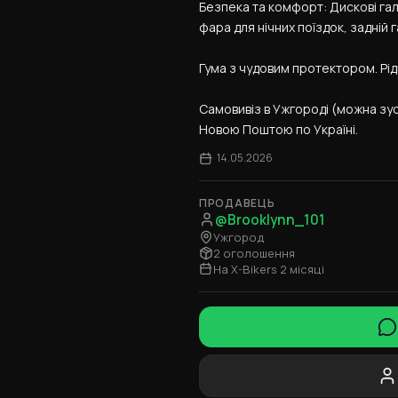
Безпека та комфорт: Дискові гал
фара для нічних поїздок, задній г
Гума з чудовим протектором. Рід
Самовивіз в Ужгороді (можна зус
Новою Поштою по Україні.
14.05.2026
ПРОДАВЕЦЬ
@Brooklynn_101
Ужгород
2 оголошення
На X-Bikers 2 місяці