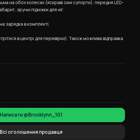
ьма на обох колесах (яскраві сині супорти), передня LED-
абарит, зручні підніжки для ніг.
на зарядка в комплекті.
трітися в центрі для перевірки). Також можлива відправка 
Написати @Brooklynn_101
Всі оголошення продавця