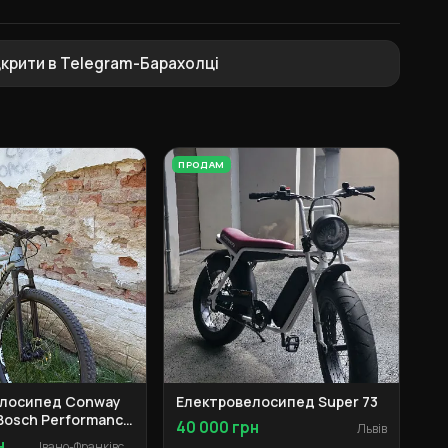
дкрити в Telegram-Барахолці
ПРОДАМ
елосипед Conway
Електровелосипед Super 73
 Bosch Performance
40 000 грн
Львів
н
Івано-Франківськ