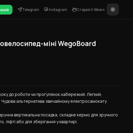
ення
Telegram
Instagram
Старий X-Bikers
овелосипед-міні WegoBoard
скоку до роботи чи прогулянок набережній. Легкий, 
. Чудова альтернатива звичайному електросамокату.
 зручна вертикальна посадка, складне кермо для зручного 
, ліфті або для зберігання у квартирі.