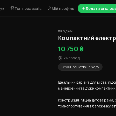
ук
Топ продавців
Мій профіль
Додати оголош
ПРОДАМ
1 / 3
Компактний електр
10 750 ₴
Ужгород
Стан
Повністю на ходу
Ідеальний варіант для міста, під
маневрений та дуже компактний
Конструкція: Міцна дугова рама,
транспортування в багажнику авто