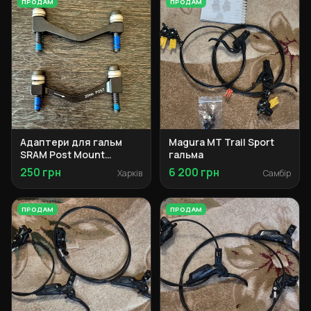
ПРОДАМ
ПРОДАМ
Адаптери для гальм
Magura MT Trail Sport
SRAM Post Mount
гальма
Bracket +20 мм
250 грн
6 200 грн
Харків
Самбір
ПРОДАМ
ПРОДАМ