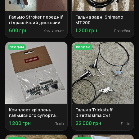
Гальмо Stroker передній
Гальма задні Shimano
гідравлічний дисковий
MT200
600 грн
1 200 грн
Кам'янське
Дрогобич
ПРОДАМ
ПРОДАМ
Комплект кріплень
Гальма Trickstuff
гальмівного супорта
Direttissima C41
SRAM Maven
1 200 грн
22 000 грн
Львів
Львів