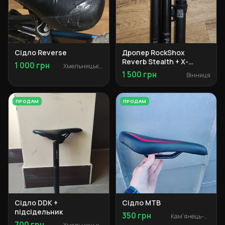
Сідло Reverse
Дропер RockShox
Reverb Stealth + X-
1 000 грн
Хмельницький
Fusion Manic на
1 500 грн
Вінниця
запчастини
ПРОДАМ
ПРОДАМ
Сідло DDK +
Сідло MTB
підсідельник
350 грн
Кам'янець-Подільський
700 грн