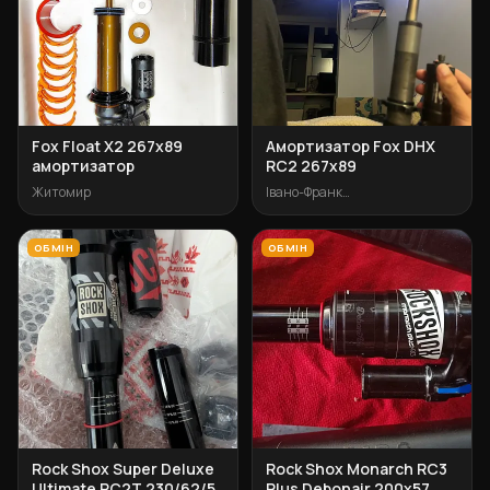
Fox Float X2 267x89
Амортизатор Fox DHX
амортизатор
RC2 267x89
Житомир
Івано-Франківськ
ОБМІН
ОБМІН
Rock Shox Super Deluxe
Rock Shox Monarch RC3
Ultimate RC2T 230/62/5
Plus Debonair 200x57