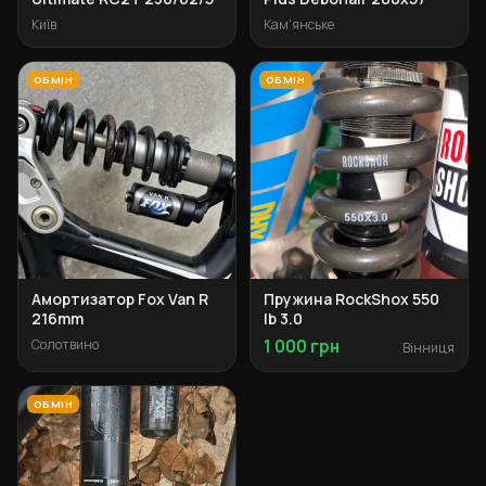
Київ
Кам'янське
ОБМІН
ОБМІН
Амортизатор Fox Van R
Пружина RockShox 550
216mm
lb 3.0
Солотвино
1 000 грн
Вінниця
ОБМІН