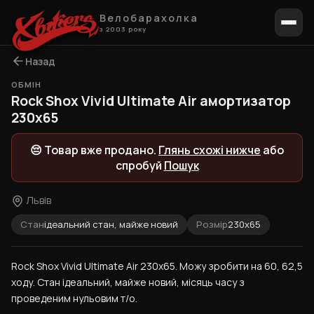
Велобарахолка
з 2003 року
Назад
ОБМІН
Rock Shox Vivid Ultimate Air амортизатор
230x65
😔 Товар вже продано.
Глянь схожі нижче
або
спробуй
Пошук
Львів
Стан
ідеальний стан, майже новий
Розмір
230x65
Rock Shox Vivid Ultimate Air 230x65. Можу зробити на 60, 62,5 
ходу. Стан ідеальний, майже новий, місяць часу з 
проведеним нульовим т/о.