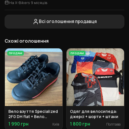
На X-Bikers 9 місяців
Всі оголошення продавця
Схожі оголошення
ПРОДАМ
ПРОДАМ
Вело взуття Specialized
Одяг для велосипеда:
2F0 DH flat + Вело
джерсі + шорти + штани
взуття Specialized 2F0
1 990 грн
1 800 грн
Київ
Полтава
DH clip