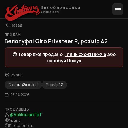
Велобарахолка
з 2003 року
Назад
ПРОДАМ
1 / 3
Велотуфлі Giro Privateer R, розмір 42
😔 Товар вже продано.
Глянь схожі нижче
або
спробуй
Пошук
Умань
Стан
майже нові
Розмір
42
03.06.2026
ПРОДАВЕЦЬ
@ValikoJanTpT
Умань
5 оголошень