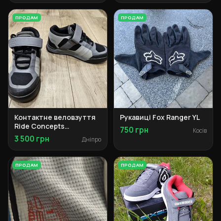
ПРОДАМ
ПРОДАМ
Контактне веловзуття
Рукавиці Fox Ranger YL
Ride Concepts
750 грн
Косів
Transition Clip 42
3 500 грн
Дніпро
ПРОДАМ
ПРОДАМ