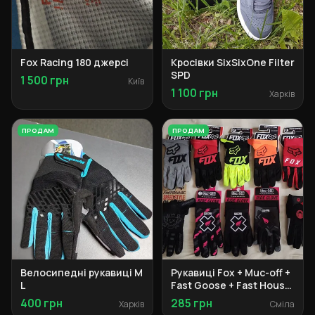
Fox Racing 180 джерсі
Кросівки SixSixOne Filter
SPD
1 500 грн
Київ
1 100 грн
Харків
ПРОДАМ
ПРОДАМ
Велосипедні рукавиці M
Рукавиці Fox + Muc-off +
L
Fast Goose + Fast House
+ Vilico
400 грн
285 грн
Харків
Сміла