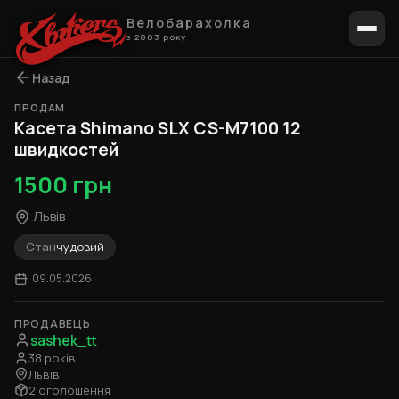
Велобарахолка
з 2003 року
Назад
ПРОДАМ
1 / 5
Касета Shimano SLX CS-M7100 12
швидкостей
1500 грн
Львів
Стан
чудовий
09.05.2026
ПРОДАВЕЦЬ
sashek_tt
38 років
Львів
2 оголошення