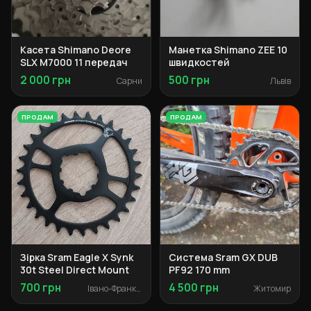
Касета Shimano Deore
Манетка Shimano ZEE 10
SLX M7000 11 передач
швидкостей
2 000 грн
500 грн
Сарни
Львів
ПРОДАМ
ПРОДАМ
Зірка Sram Eagle X Synk
Система Sram GX DUB
30t Steel Direct Mount
PF92 170 mm
700 грн
4 500 грн
Івано-Франківськ
Житомир