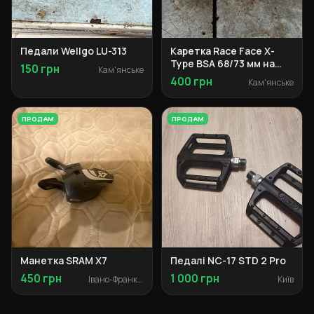
Педали Wellgo LU-313
Каретка Race Face X-
Type BSA 68/73 мм на
150 грн
Кам'янське
запчастини
400 грн
Кам'янське
ПРОДАМ
ПРОДАМ
Манетка SRAM X7
Педалі NC-17 STD 2 Pro
450 грн
1 000 грн
Івано-Франківськ
Київ