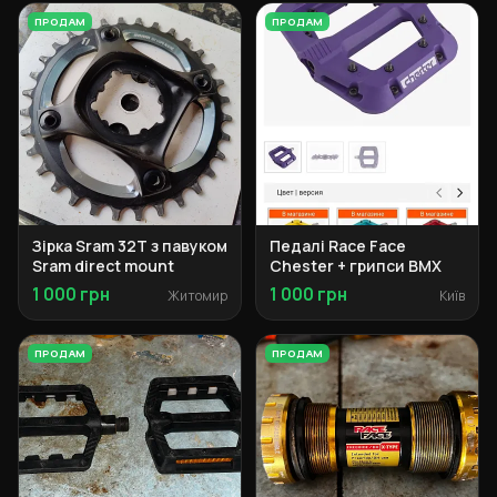
ПРОДАМ
ПРОДАМ
Зірка Sram 32T з павуком
Педалі Race Face
Sram direct mount
Chester + грипси BMX
1 000 грн
1 000 грн
Житомир
Київ
ПРОДАМ
ПРОДАМ