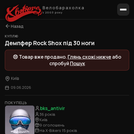
Велобарахолка
з 2003 року
Назад
КУПЛЮ
Демпфер Rock Shox під 30 ноги
😔 Товар вже продано.
Глянь схожі нижче
або
спробуй
Пошук
Київ
09.06.2026
ПОКУПЕЦЬ
bks_antivir
36 років
Київ
9 оголошень
На X-Bikers 15 років